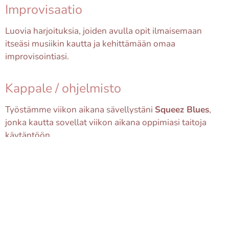
Improvisaatio
Luovia harjoituksia, joiden avulla opit ilmaisemaan
itseäsi musiikin kautta ja kehittämään omaa
improvisointiasi.
Kappale / ohjelmisto
Työstämme viikon aikana sävellystäni
Squeez Blues
,
jonka kautta sovellat viikon aikana oppimiasi taitoja
käytäntöön.
Kurssi sopii sinulle
jos