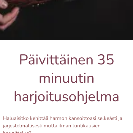
Päivittäinen 35
minuutin
harjoitusohjelma
Haluaisitko kehittää harmonikansoittoasi selkeästi ja
järjestelmällisesti mutta ilman tuntikausien