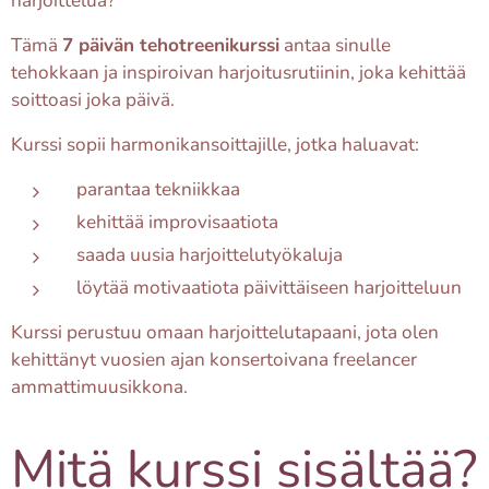
harjoittelua?
Tämä
7 päivän tehotreenikurssi
antaa sinulle
tehokkaan ja inspiroivan harjoitusrutiinin, joka kehittää
soittoasi joka päivä.
Kurssi sopii harmonikansoittajille, jotka haluavat:
parantaa tekniikkaa
kehittää improvisaatiota
saada uusia harjoittelutyökaluja
löytää motivaatiota päivittäiseen harjoitteluun
Kurssi perustuu omaan harjoittelutapaani, jota olen
kehittänyt vuosien ajan konsertoivana freelancer
ammattimuusikkona.
Mitä kurssi sisältää?