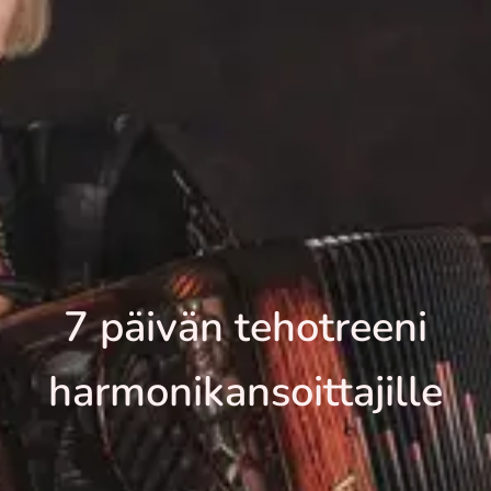
7 päivän tehotreeni
harmonikansoittajille